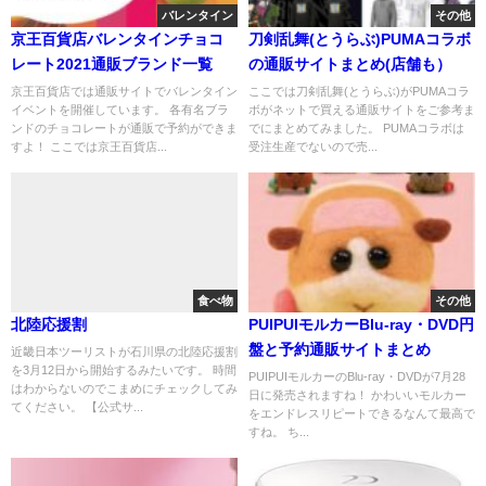
バレンタイン
その他
京王百貨店バレンタインチョコ
刀剣乱舞(とうらぶ)PUMAコラボ
レート2021通販ブランド一覧
の通販サイトまとめ(店舗も）
京王百貨店では通販サイトでバレンタイン
ここでは刀剣乱舞(とうらぶ)がPUMAコラ
イベントを開催しています。 各有名ブラ
ボがネットで買える通販サイトをご参考ま
ンドのチョコレートが通販で予約ができま
でにまとめてみました。 PUMAコラボは
すよ！ ここでは京王百貨店...
受注生産でないので売...
食べ物
その他
北陸応援割
PUIPUIモルカーBlu-ray・DVD円
盤と予約通販サイトまとめ
近畿日本ツーリストが石川県の北陸応援割
を3月12日から開始するみたいです。 時間
PUIPUIモルカーのBlu-ray・DVDが7月28
はわからないのでこまめにチェックしてみ
日に発売されますね！ かわいいモルカー
てください。 【公式サ...
をエンドレスリピートできるなんて最高で
すね。 ち...