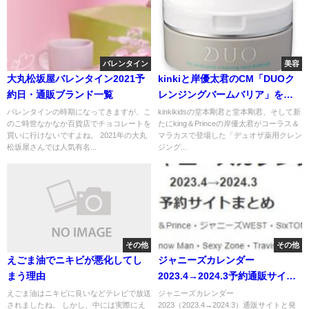
バレンタイン
美容
大丸松坂屋バレンタイン2021予
kinkiと岸優太君のCM「DUOク
約日・通販ブランド一覧
レンジングバームバリア」をお
得に買う方法
バレンタインの時期になってきますが、こ
kinkikidsの堂本剛君と堂本剛君、そして新
のご時世なかなか百貨店でチョコレートを
たにking＆Princeの岸優太君がコーラス＆
買いに行けないですよね。 2021年の大丸
マラカスで登場した「デュオザ薬用クレン
松坂屋さんでは人気有名...
ジング...
その他
その他
えごま油でニキビが悪化してし
ジャニーズカレンダー
まう理由
2023.4→2024.3予約通販サイト
まとめ・詳細
えごま油はニキビに良いなどテレビで放送
ジャニーズカレンダー
されましたね。 しかし、中には実際にえ
2023（2023.4→2024.3）通販サイトと発