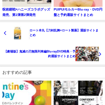
呪術廻戦×ハニーズコラボグッズ
PUIPUIモルカーBlu-ray・DVD円
発売、第1弾第2弾発売
盤と予約通販サイトまとめ
ロート本丸【刀剣乱舞×ロート製薬】通販サイトま
とめ
【劇場版】鬼滅の刃無限列車編Blu-rayDVD特典・予
約通販サイトまとめ
おすすめの記事