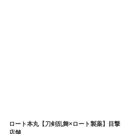
ロート本丸【刀剣乱舞×ロート製薬】目撃
店舗