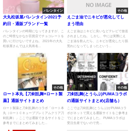
バレンタイン
その他
大丸松坂屋バレンタイン2021予
えごま油でニキビが悪化してし
約日・通販ブランド一覧
まう理由
バレンタインの時期になってきますが、こ
えごま油はニキビに良いなどテレビで放送
のご時世なかなか百貨店でチョコレートを
されましたね。 しかし、中には実際にえ
買いに行けないですよね。 2021年の大丸
ごま油を飲んだら、ニキビが悪化したり肌
松坂屋さんでは人気有名...
荒れになってしまったという...
その他
その他
ロート本丸【刀剣乱舞×ロート製
刀剣乱舞(とうらぶ)PUMAコラボ
薬】通販サイトまとめ
の通販サイトまとめ(店舗も）
ロート製薬と刀剣乱舞のコラボ「ロート本
ここでは刀剣乱舞(とうらぶ)がPUMAコラ
丸（ロートＣキューブプレミアムクリア刀
ボがネットで買える通販サイトをご参考ま
剣乱舞）」ここでは通販できるサイトをご
でにまとめてみました。 PUMAコラボは
参考までにまとめてみました...
受注生産でないので売...