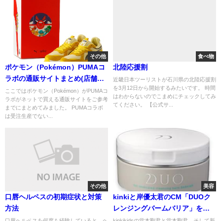
その他
食べ物
ポケモン（Pokémon）PUMAコ
北陸応援割
ラボの通販サイトまとめ(店舗
近畿日本ツーリストが石川県の北陸応援割
を3月12日から開始するみたいです。 時間
も）
ここではポケモン（Pokémon）がPUMAコ
はわからないのでこまめにチェックしてみ
ラボがネットで買える通販サイトをご参考
てください。 【公式サ...
までにまとめてみました。 PUMAコラボ
は受注生産でない...
その他
美容
口唇ヘルペスの初期症状と対策
kinkiと岸優太君のCM「DUOク
方法
レンジングバームバリア」をお
得に買う方法
口唇ヘルペスを何度も経験していると、ヘ
kinkikidsの堂本剛君と堂本剛君、そして新