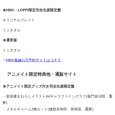
★HMV・LOPPI限定完全生産限定盤
オリジナルプレート
ミニタオル
★通常版
ミニタオル
⇒
HMV鬼滅の刃予約サイトはコチラ
アニメイト限定特典他・通販サイト
★アニメイト限定グッズ付き完全生産限定盤
・新規書きおろしイラストA4キャラファイングラフ(竈門炭治郎、魘
夢)
・メタルチャーム3種セット(煉獄杏寿郎、猗窩座、魘夢)