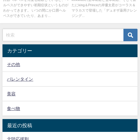
ルペスができやすい初期症状というものが
たにking＆Princeの岸優太君がコーラス＆
わかってきます。 いつの間にか口唇ヘル
マラカスで登場した「デュオザ薬用クレン
ペスができていたり、あまり...
ジング...
カテゴリー
その他
バレンタイン
美容
食べ物
最近の投稿
北陸応援割