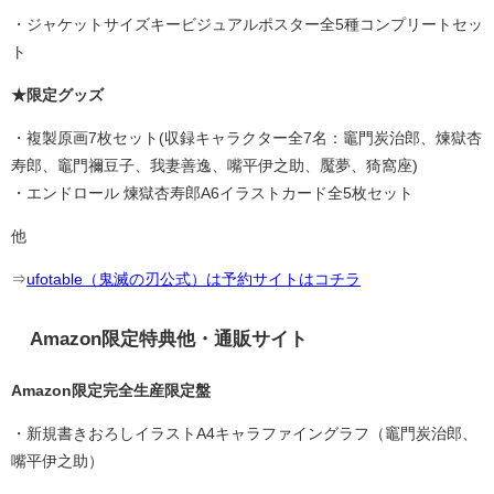
・ジャケットサイズキービジュアルポスター全5種コンプリートセッ
ト
★限定グッズ
・複製原画7枚セット(収録キャラクター全7名：竈門炭治郎、煉獄杏
寿郎、竈門禰豆子、我妻善逸、嘴平伊之助、魘夢、猗窩座)
・エンドロール 煉獄杏寿郎A6イラストカード全5枚セット
他
⇒
ufotable（鬼滅の刃公式）は予約サイトはコチラ
Amazon限定特典他・通販サイト
Amazon限定完全生産限定盤
・新規書きおろしイラストA4キャラファイングラフ（竈門炭治郎、
嘴平伊之助）